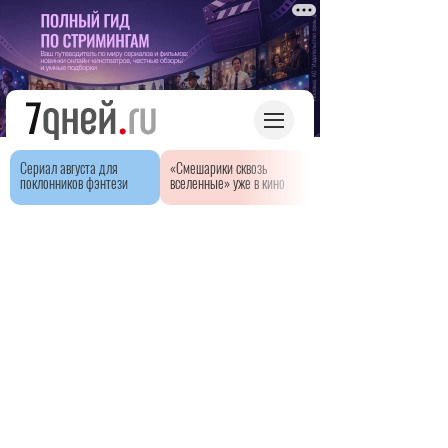
Сериал августа для
«Смешарики сквозь
поклонников фэнтези
вселенные» уже в кино