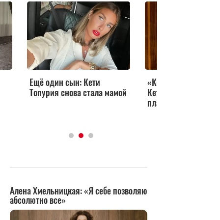
Ещё один сын: Кети
«Кончик носа опуск
Топурия снова стала мамой
Кети Топурия о неу
пластике