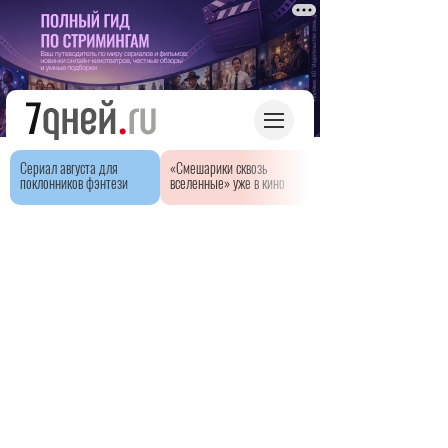
Сериал августа для
«Смешарики сквозь
поклонников фэнтези
вселенные» уже в кино