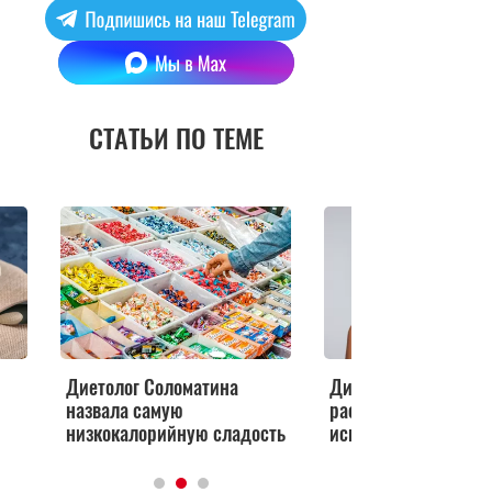
СТАТЬИ ПО ТЕМЕ
Диетолог Соломатина
Диетолог Гинзбург
назвала самую
рассказал, кому нел
низкокалорийную сладость
исключать мясо из 