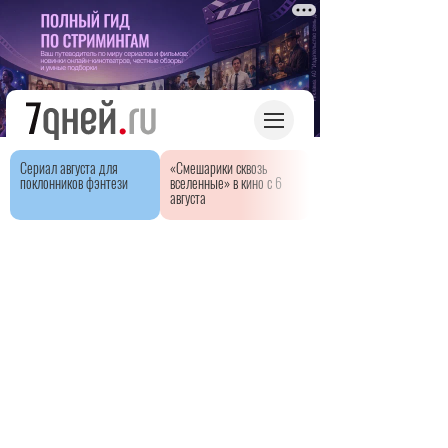
Сериал августа для
«Смешарики сквозь
поклонников фэнтези
вселенные» в кино с 6
августа