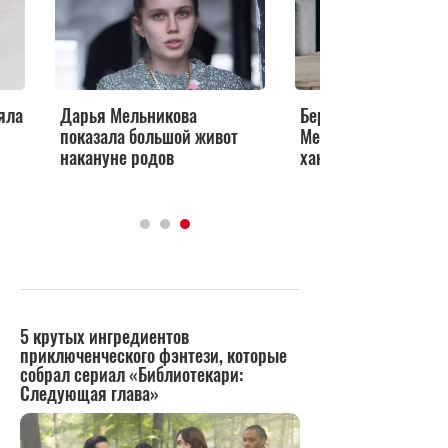
яла
Дарья Мельникова
Беременная Дарья
показала большой живот
Мельникова борется
накануне родов
хандрой