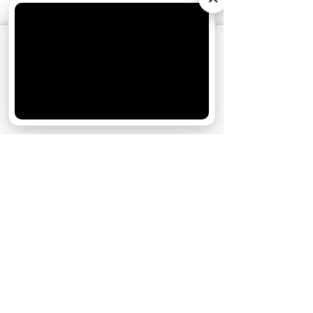
АО «Издательство СЕМЬ ДНЕЙ»
использует
cookie
для персонализации сервисов и
удобства пользователей. Вы можете
запретить сохранение cookie в настройках
своего браузера.
Хорошо
СТАТЬИ ПО ТЕМЕ