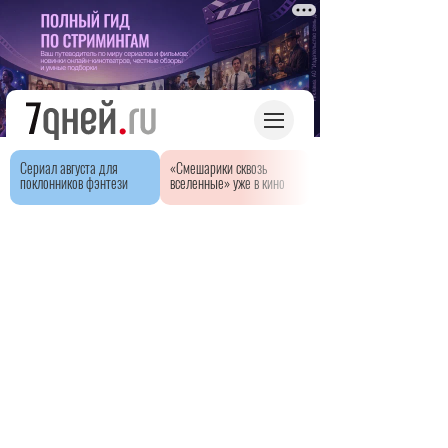
Сериал августа для
«Смешарики сквозь
поклонников фэнтези
вселенные» уже в кино