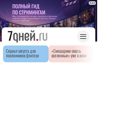
Сериал августа для
«Смешарики сквозь
поклонников фэнтези
вселенные» уже в кино