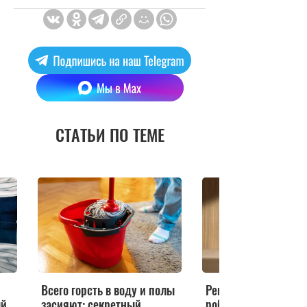
СТАТЬИ ПО ТЕМЕ
Всего горсть в воду и полы
Революция в уборке
ый
засияют: секретный
роботы-пылесосы б