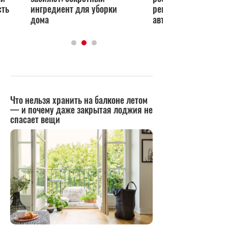
сть
ингредиент для уборки
рекорды мощности 
дома
автономности