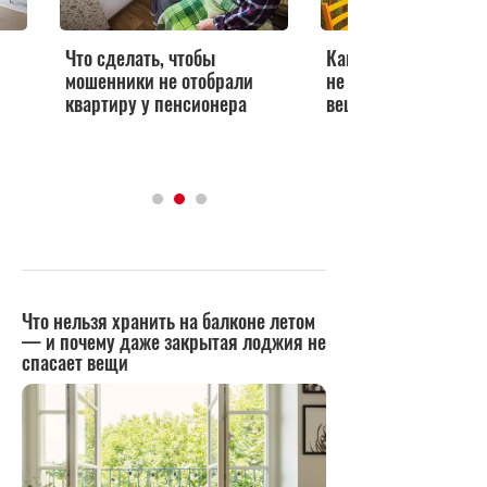
Что сделать, чтобы
Как расхламить ква
мошенники не отобрали
не захламить дачу 
квартиру у пенсионера
вещи точно надо вы