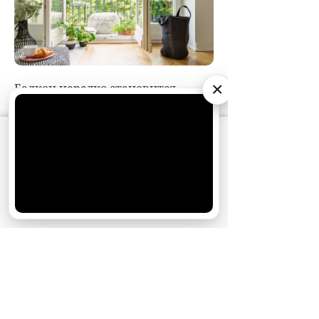
×
АО «Издательство СЕМЬ ДНЕЙ»
использует
cookie
для персонализации сервисов и
удобства пользователей. Вы можете
запретить сохранение cookie в настройках
своего браузера.
Хорошо