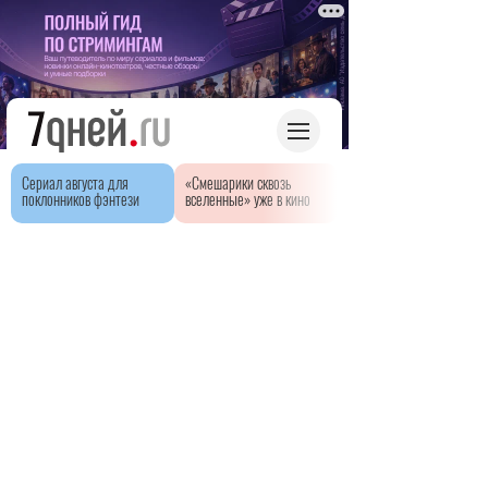
Сериал августа для
«Смешарики сквозь
поклонников фэнтези
вселенные» уже в кино