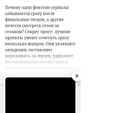
×
АО «Издательство СЕМЬ ДНЕЙ»
использует
cookie
для персонализации сервисов и
удобства пользователей. Вы можете
запретить сохранение cookie в настройках
своего браузера.