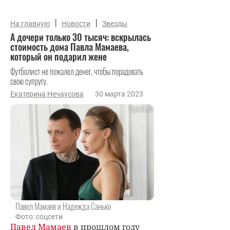
|
|
На главную
Новости
Звезды
А дочери только 30 тысяч: вскрылась
стоимость дома Павла Мамаева,
который он подарил жене
Футболист не пожалел денег, чтобы порадовать
свою супругу.
Екатерина Нечаусова
30 марта 2023
Павел Мамаев и Надежда Санько
Фото: соцсети
Павел Мамаев
в прошлом году