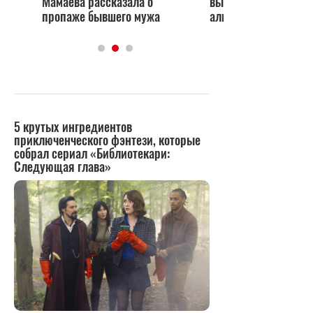
Мамаева рассказала о
выплатил экс-жене 
пропаже бывшего мужа
алиментам