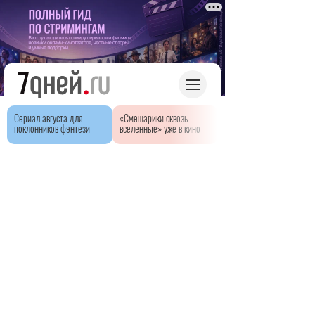
Сериал августа для
«Смешарики сквозь
поклонников фэнтези
вселенные» уже в кино