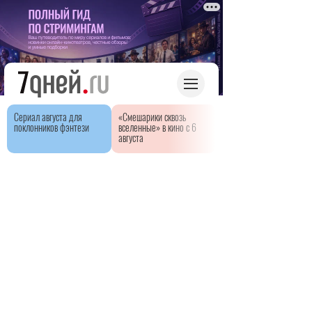
Сериал августа для
«Смешарики сквозь
поклонников фэнтези
вселенные» в кино с 6
августа