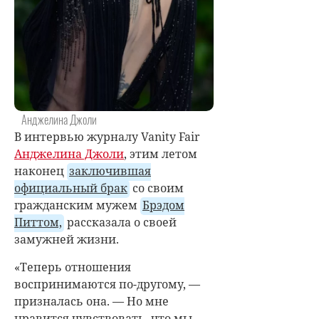
Анджелина Джоли
В интервью журналу Vanity Fair
Анджелина Джоли
, этим летом
наконец
заключившая
официальный брак
со своим
гражданским мужем
Брэдом
Питтом,
рассказала о своей
замужней жизни.
«Теперь отношения
воспринимаются по-другому, —
призналась она. — Но мне
нравится чувствовать, что мы