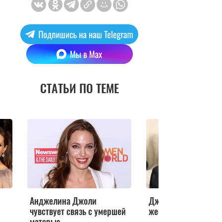
СТАТЬИ ПО ТЕМЕ
Анджелина Джоли
Джоли и Питт подп
чувствует связь с умершей
жесткий брачный до
матерью