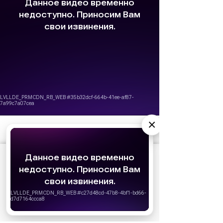
×
АО «Издательство СЕМЬ ДНЕЙ»
использует
cookie
для персонализации сервисов и
удобства пользователей. Вы можете
запретить сохранение cookie в настройках
своего браузера.
Хорошо