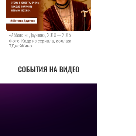
«Аббатство Даунтон», 2010 — 2015
Фото: Кадр из сериала, коллаж
7ДнейКино
СОБЫТИЯ НА ВИДЕО