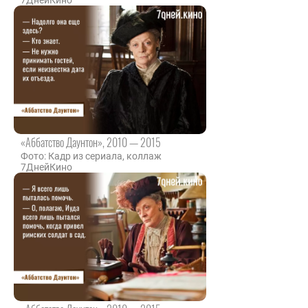
7ДнейКино
«Аббатство Даунтон», 2010 — 2015
Фото: Кадр из сериала, коллаж
7ДнейКино