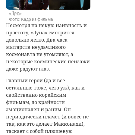
«Луна»
Фото: Кадр из фильма
Несмотря на некую наивность и
простоту, «Луна» смотрится
довольно легко. Два часа
мытарств неудачливого
космонавта не утомляют, а
некоторые космические пейзажи
даже радуют глаз.
Главный герой (да и все
остальные тоже, чего уж), как и
свойственно корейским
фильмам, до крайности
эмоционален и раним. Он
периодически плачет (и вовсе не
так, как это делает Макконахи),
таскает с собой плюшевую