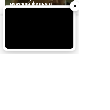
мужской фильм о
×
женской обиде
АО «Издательство СЕМЬ ДНЕЙ»
использует
cookie
для персонализации сервисов и
удобства пользователей. Вы можете
7.0
запретить сохранение cookie в настройках
своего браузера.
Хорошо