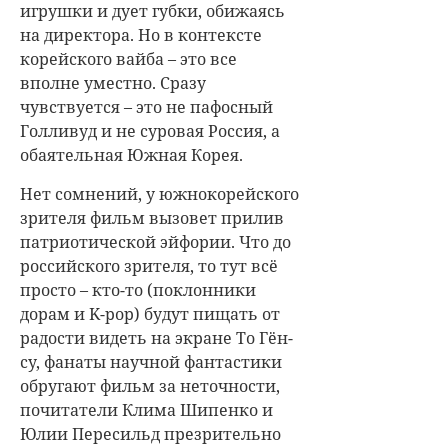
игрушки и дует губки, обижаясь
на директора. Но в контексте
корейского вайба – это все
вполне уместно. Сразу
чувствуется – это не пафосный
Голливуд и не суровая Россия, а
обаятельная Южная Корея.
Нет сомнений, у южнокорейского
зрителя фильм вызовет прилив
патриотической эйфории. Что до
российского зрителя, то тут всё
просто – кто-то (поклонники
дорам и K-pop) будут пищать от
радости видеть на экране То Гён-
су, фанаты научной фантастики
обругают фильм за неточности,
почитатели Клима Шипенко и
Юлии Пересильд презрительно