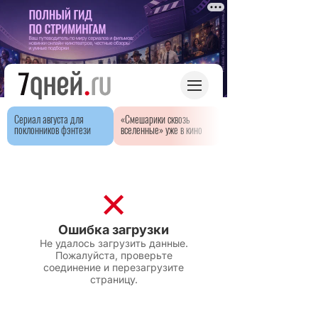
Сериал августа для
«Смешарики сквозь
поклонников фэнтези
вселенные» уже в кино