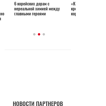
ейских дорам с
«Корабль в Пусан»:
льной химией между
кровавая баня со звездами
ыми героями
корейских дорам
НОВОСТИ ПАРТНЕРОВ