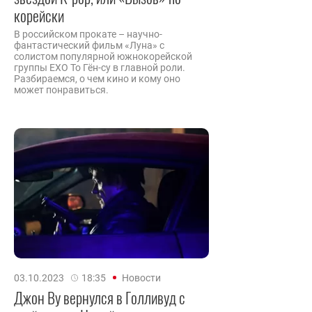
корейски
В российском прокате – научно-
фантастический фильм «Луна» с
солистом популярной южнокорейской
группы EXO То Гён-су в главной роли.
Разбираемся, о чем кино и кому оно
может понравиться.
03.10.2023
18:35
Новости
Джон Ву вернулся в Голливуд с