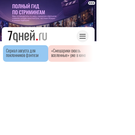
Сериал августа для
«Смешарики сквозь
поклонников фэнтези
вселенные» уже в кино