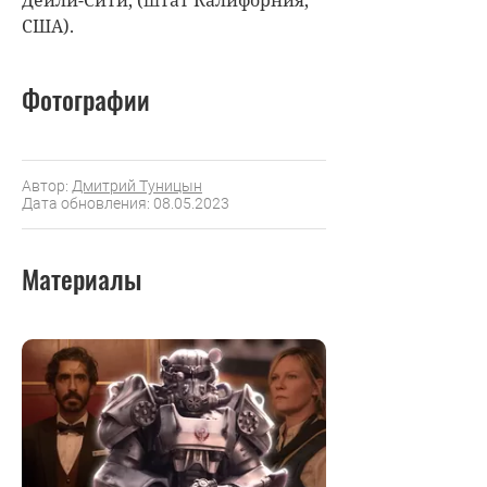
Дейли-Сити, (штат Калифорния,
США).
Фотографии
Автор:
Дмитрий Туницын
Дата обновления: 08.05.2023
Материалы