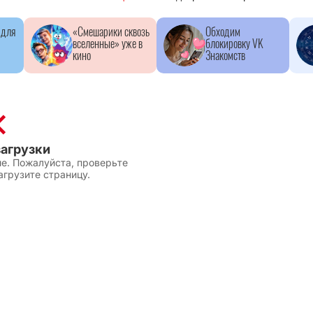
 для
«Смешарики сквозь
Обходим
вселенные» уже в
блокировку VK
кино
Знакомств