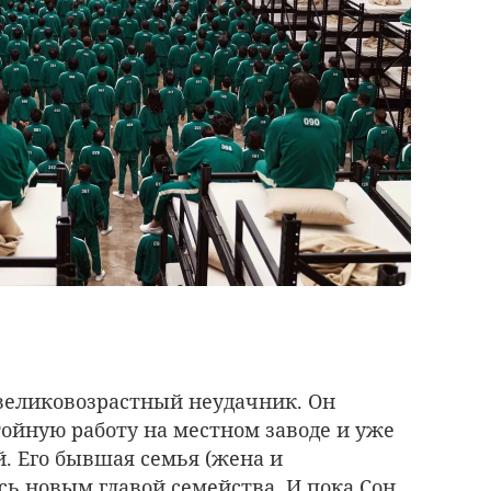
 великовозрастный неудачник. Он
тойную работу на местном заводе и уже
. Его бывшая семья (жена и
сь новым главой семейства. И пока Сон