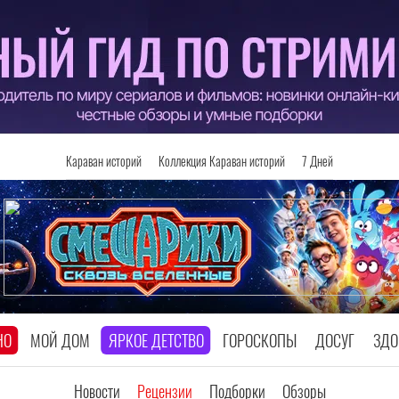
Караван историй
Коллекция Караван историй
7 Дней
НО
МОЙ ДОМ
ЯРКОЕ ДЕТСТВО
ГОРОСКОПЫ
ДОСУГ
ЗДО
Новости
Рецензии
Подборки
Обзоры