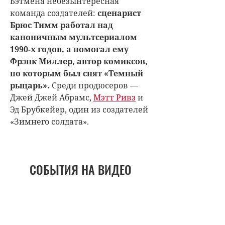
Бэтмена небезынтересная
команда создателей:
сценарист
Брюс Тимм работал над
каноничным мультсериалом
1990-х годов, а помогал ему
Фрэнк Миллер, автор комиксов,
по которым был снят «Темный
рыцарь».
Среди продюсеров —
Джей Джей Абрамс,
Мэтт Ривз
и
Эд Брубкейер, один из создателей
«Зимнего солдата».
СОБЫТИЯ НА ВИДЕО