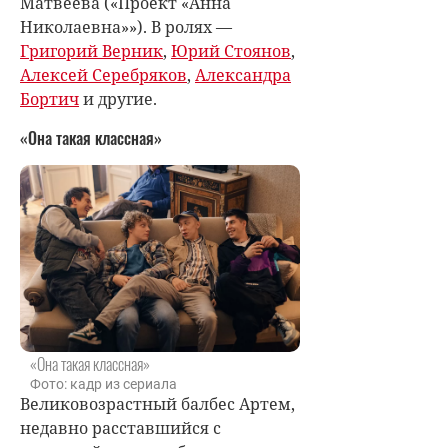
Матвеева («Проект «Анна
Николаевна»»). В ролях —
Григорий Верник
,
Юрий Стоянов
,
Алексей Серебряков
,
Александра
Бортич
и другие.
«Она такая классная»
«Она такая классная»
Фото: кадр из сериала
Великовозрастный балбес Артем,
недавно расставшийся с