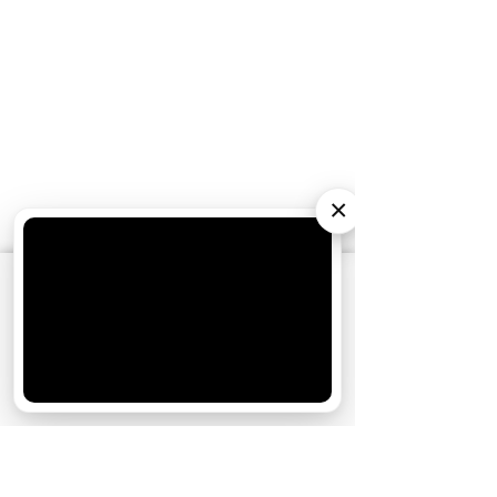
×
АО «Издательство СЕМЬ ДНЕЙ»
использует
cookie
для персонализации сервисов и
удобства пользователей. Вы можете
запретить сохранение cookie в настройках
своего браузера.
Хорошо