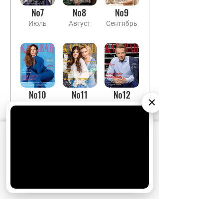
№7
№8
№9
Июль
Август
Сентябрь
№10
№11
№12
×
Октябрь
Ноябрь
Декабрь
АО «Издательство СЕМЬ ДНЕЙ»
использует
cookie
для персонализации сервисов и
удобства пользователей. Вы можете
запретить сохранение cookie в настройках
своего браузера.
Хорошо
НОВОСТИ