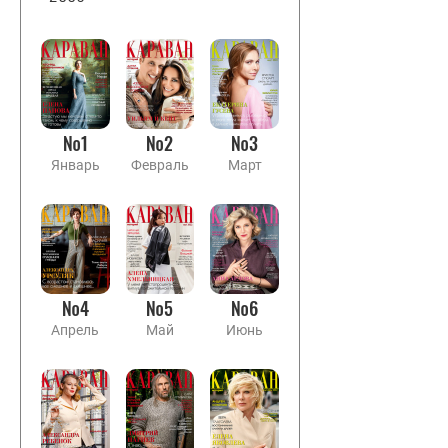
№1
№2
№3
Январь
Февраль
Март
№4
№5
№6
Апрель
Май
Июнь