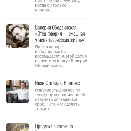
никто не знал, Буйнову,
когда он только
начинал,...
Валерия Ободзинская:
«Отец говорил — смешная
у меня творческая жизнь»
Папе в январе
исполнилось бы
восемьдесят. К этой дате я
выпустила книгу «Валерий
Ободзинский....
Иван Стилиди. В потоке
Озвучивать диагноз по
телефону неправильно. Но
озвучить оставшийся
срок... Это мог сделать
только...
Прогулка с котом по