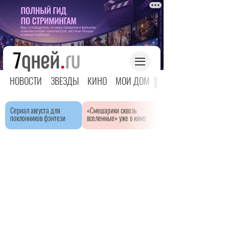
НОВОСТИ
ЗВЕЗДЫ
КИНО
МОЙ ДОМ
ЯРКОЕ ДЕТСТВО
Сериал августа для
«Смешарики сквозь
поклонников фэнтези
вселенные» уже в кино