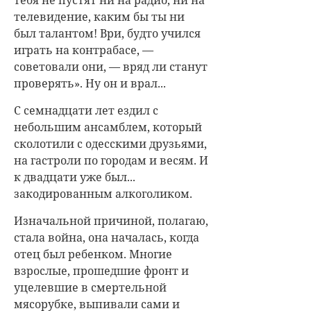
тебя не пустят ни на радио, ни на
телевидение, каким бы ты ни
был талантом! Ври, будто учился
играть на контрабасе, —
советовали они, — вряд ли станут
проверять». Ну он и врал...
С семнадцати лет ездил с
небольшим ансамблем, который
сколотили с одесскими друзьями,
на гастроли по городам и весям. И
к двадцати уже был...
закодированным алкоголиком.
Изначальной причиной, полагаю,
стала война, она началась, когда
отец был ребенком. Многие
взрослые, прошедшие фронт и
уцелевшие в смертельной
мясорубке, выпивали сами и