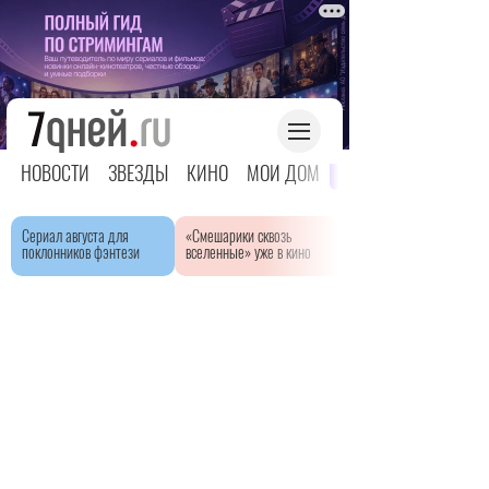
НОВОСТИ
ЗВЕЗДЫ
КИНО
МОЙ ДОМ
ЯРКОЕ ДЕТСТВО
Сериал августа для
«Смешарики сквозь
поклонников фэнтези
вселенные» уже в кино