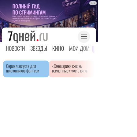
НОВОСТИ
ЗВЕЗДЫ
КИНО
МОЙ ДОМ
ЯРКОЕ ДЕТСТВО
Сериал августа для
«Смешарики сквозь
поклонников фэнтези
вселенные» уже в кино