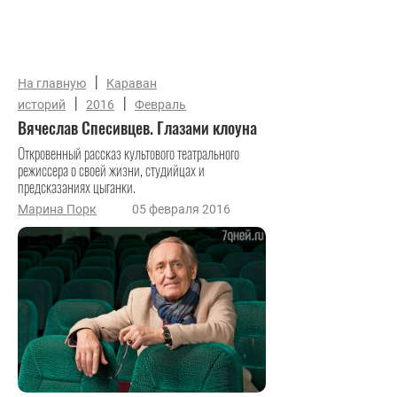
|
На главную
Караван
|
|
историй
2016
Февраль
Вячеслав Спесивцев. Глазами клоуна
Откровенный рассказ культового театрального
режиссера о своей жизни, студийцах и
предсказаниях цыганки.
Марина Порк
05 февраля 2016