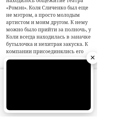
находилось общежитие театра
«Ромэн». Коля Сличенко был еще
не мэтром, а просто молодым
артистом и моим другом. К нему
можно было прийти за полночь, у
Коли всегда находилась в заначке
бутылочка и нехитрая закуска. К
компании присоединялись его
×
коллеги, пели, плясали. Коля
сразу предупредил: «Слава, это
только видимость, что наши
АО «Издательство СЕМЬ ДНЕЙ»
использует
девушки такие раскрепощенные
cookie
для персонализации сервисов и
и им все дозволено. Ни фига! У
удобства пользователей. Вы можете
запретить сохранение cookie в настройках
нас табор, это цыганки. Тебе
своего браузера.
споют и станцуют, особенно если
Хорошо
денежку заплатишь, но не более.
Никакие шуры-муры тут не
проходят». Сам Коля
действительно всю жизнь живет