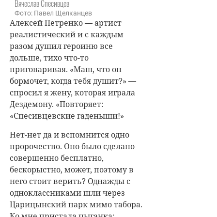
Вячеслав Спесивцев
Фото: Павел Щелканцев
Алексей Петренко
— артист
реалистический и с каждым
разом душил героиню все
дольше, тихо что-то
приговаривая. «Маш, что он
бормочет, когда тебя душит?» —
спросил я жену, которая играла
Дездемону. «Повторяет:
«Спесивцевские гаденыши!»
Нет-нет да и вспомнится одно
пророчество. Оно было сделано
совершенно бесплатно,
бескорыстно, может, поэтому в
него стоит верить? Однажды с
одноклассниками шли через
Царицынский парк мимо табора.
Ко мне пристала цыганка: