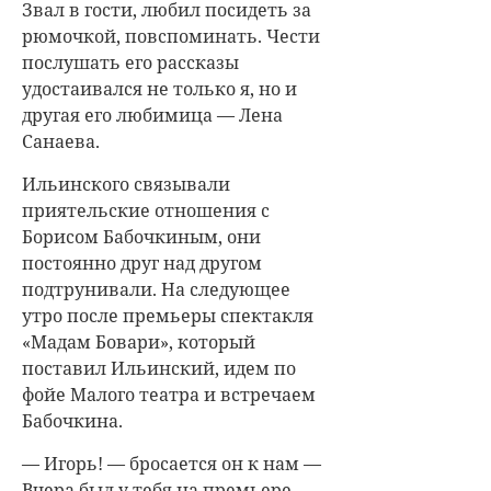
Звал в гости, любил посидеть за
рюмочкой, повспоминать. Чести
послушать его рассказы
удостаивался не только я, но и
другая его любимица —
Лена
Санаева
.
Ильинского связывали
приятельские отношения с
Борисом Бабочкиным, они
постоянно друг над другом
подтрунивали. На следующее
утро после премьеры спектакля
«Мадам Бовари», который
поставил Ильинский, идем по
фойе Малого театра и встречаем
Бабочкина.
— Игорь! — бросается он к нам —
Вчера был у тебя на премьере.