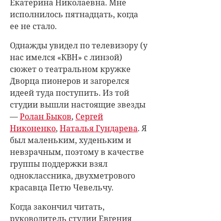
Екатерина Николаевна. Мне
исполнилось пятнадцать, когда
ее не стало.
Однажды увидел по телевизору (у
нас имелся «КВН» с линзой)
сюжет о театральном кружке
Дворца пионеров и загорелся
идеей туда поступить. Из той
студии вышли настоящие звезды
—
Ролан Быков
,
Сергей
Никоненко
,
Наталья Гундарева
. Я
был маленьким, худеньким и
невзрачным, поэтому в качестве
группы поддержки взял
одноклассника, двухметрового
красавца Петю Чевельчу.
Когда закончил читать,
руководитель студии Евгения