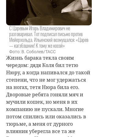
С Царевым Игорь Владимирович не
разговаривал. Тот подписал письмо против
Мейерхольда. Ильинский возмущался: «Царев
— кагэбэшник! К тому же косой»
Фото: В. Соболев/ТАСС
Жизнь барака текла своим
чередом: дядя Коля бил тетю
Нюру, а когда напивался до такой
степени, что не мог удержаться
на ногах, тетя Нюра била его.
Дворовые ребята гоняли мяч и
мучили кошек, но меня в их
компанию не пускали. Многие
потом спились или оказались в
тюрьме, а меня от дурного
влияния уберегла все та же