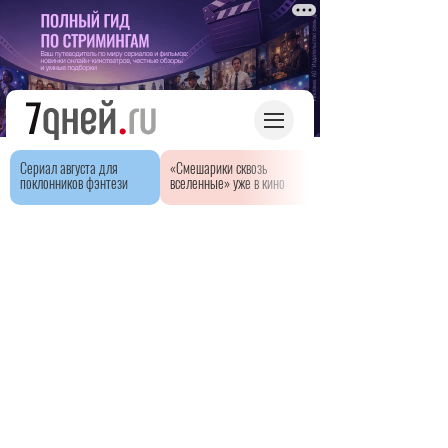
Сериал августа для
«Смешарики сквозь
поклонников фэнтези
вселенные» уже в кино