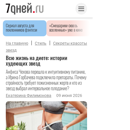
Сериал августа для
«Смешарики сквозь
поклонников фэнтези
вселенные» уже в кино
|
|
На главную
Стиль
Секреты красоты
звезд
Всю жизнь на диете: истории
худеющих звезд
Анфиса Чехова перешла к интуитивному питанию,
а Ирина Горбачева подключила препараты. Почему
стройность требует пожизненных жертв и кто из
звезд выбрал интервальное голодание?
Екатерина Филимонова
09 июня 2026