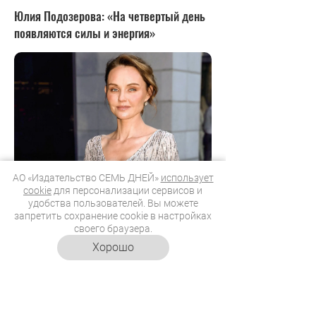
Юлия Подозерова: «На четвертый день
появляются силы и энергия»
АО «Издательство СЕМЬ ДНЕЙ»
использует
cookie
для персонализации сервисов и
удобства пользователей. Вы можете
запретить сохранение cookie в настройках
своего браузера.
Хорошо
Юлия Подозерова
Фото: personastars.com
Глядя на эту актрису, сложно
поверить, что она считает себя