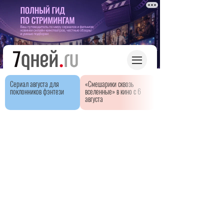
Сериал августа для
«Смешарики сквозь
поклонников фэнтези
вселенные» в кино с 6
августа