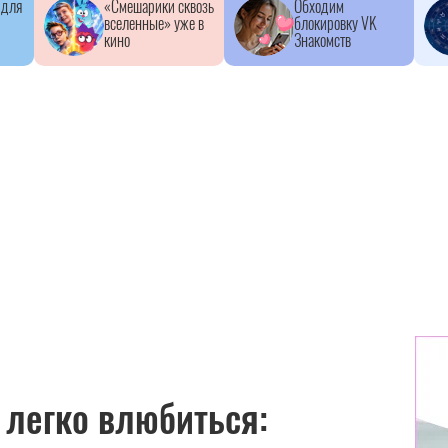
 для
«Смешарики сквозь
Обходим
вселенные» уже в
блокировку VK
кино
Знакомств
 легко влюбиться: