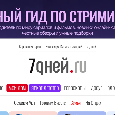
Караван историй
Коллекция Караван историй
7 Дней
НО
МОЙ ДОМ
ЯРКОЕ ДЕТСТВО
ГОРОСКОПЫ
ДОСУГ
ЗДО
Создаём Уют
Готовим Вместе
Семья
На Отдых