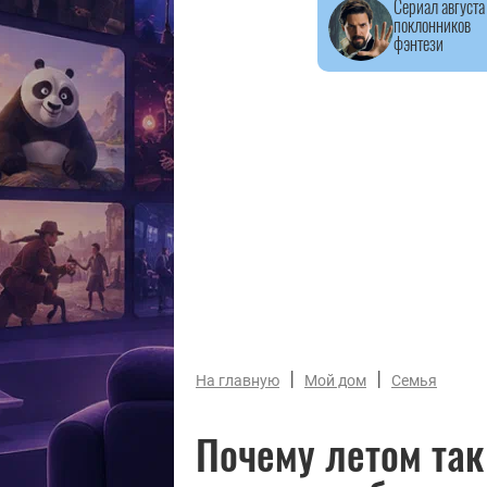
Сериал августа
поклонников
фэнтези
|
|
На главную
Мой дом
Семья
Почему летом так