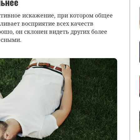
льнее
нитивное искажение, при котором общее
ливает восприятие всех качеств
рошо, он склонен видеть других более
есными.