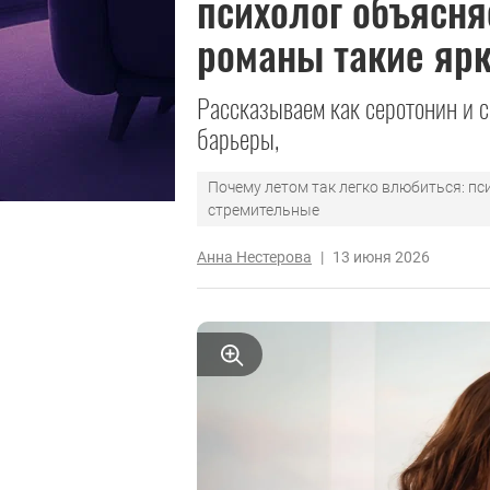
психолог объясня
романы такие яр
Рассказываем как серотонин и 
барьеры,
Почему летом так легко влюбиться: пс
стремительные
Анна Нестерова
|
13 июня 2026