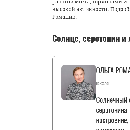
работой мозга, гормонами и 
высокой активности. Подроб
Романив.
Солнце, серотонин и
ОЛЬГА РОМ
психолог
Солнечный с
серотонина 
настроение,
активность.