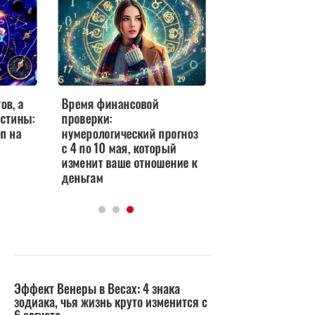
Огненным знакам — 
семье, а Водным — 
в делах: индийский
гороскоп с 5 по 11 м
а
Время финансовой
ны:
проверки:
а
нумерологический прогноз
с 4 по 10 мая, который
изменит ваше отношение к
деньгам