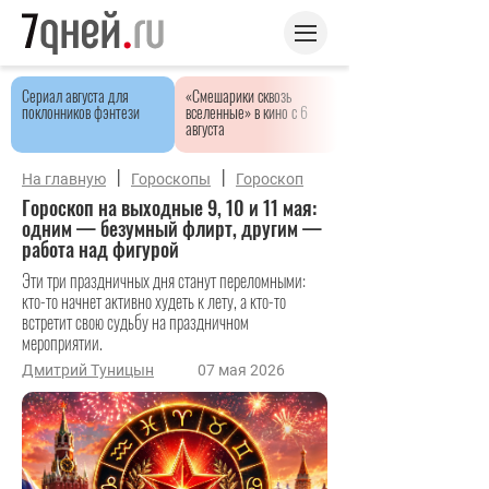
Сериал августа для
«Смешарики сквозь
поклонников фэнтези
вселенные» в кино с 6
августа
|
|
На главную
Гороскопы
Гороскоп
Гороскоп на выходные 9, 10 и 11 мая:
одним — безумный флирт, другим —
работа над фигурой
Эти три праздничных дня станут переломными:
кто-то начнет активно худеть к лету, а кто-то
встретит свою судьбу на праздничном
мероприятии.
Дмитрий Туницын
07 мая 2026