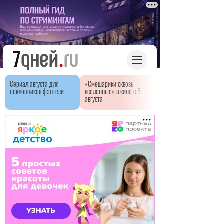
Сериал августа для
«Смешарики сквозь
поклонников фэнтези
вселенные» в кино с 6
августа