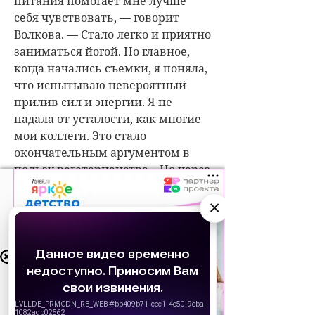
питания помогает мне лучше
себя чувствовать, — говорит
Волкова. — Стало легко и приятно
заниматься йогой. Но главное,
когда начались съемки, я поняла,
что испытываю невероятный
прилив сил и энергии. Я не
падала от усталости, как многие
мои коллеги. Это стало
окончательным аргументом в
пользу вегетарианства». Но через
пять лет она снова поменяла
режим питания. «У меня
×
случился срыв, и просто дико
захотелось съесть кусок
АО «Издательство СЕМЬ ДНЕЙ»
жареного мяса. Я решила себе в
использует
cookie
для персонализации сервисов и
этом не отказывать. Считаю, что
удобства пользователей. Вы можете
если ты чего-то сильно хочешь,
запретить сохранение cookie в настройках
значит, организм подсказывает,
своего браузера.