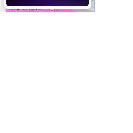
что тебе это требуется. Но мясо
Хорошо
нужно есть правильно. К нему
надо подавать квашеную
капусту, чтобы ферменты могли
его переварить. И не стоит
налегать на него каждый день,
лучше ограничиться одним-
двумя разами в неделю».
СОБЫТИЯ НА ВИДЕО