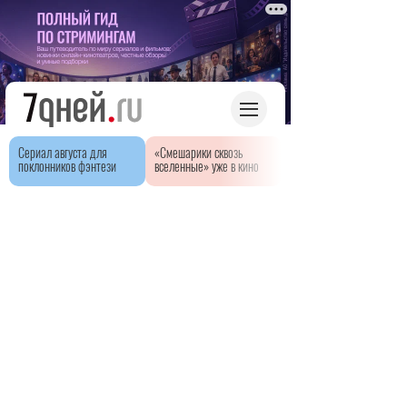
Сериал августа для
«Смешарики сквозь
поклонников фэнтези
вселенные» уже в кино