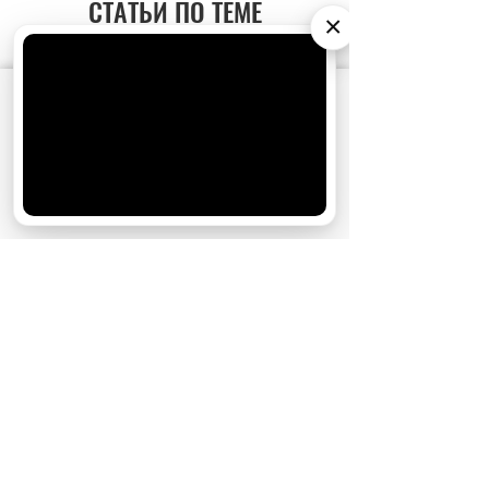
СТАТЬИ ПО ТЕМЕ
×
АО «Издательство СЕМЬ ДНЕЙ»
использует
cookie
для персонализации сервисов и
удобства пользователей. Вы можете
запретить сохранение cookie в настройках
своего браузера.
Хорошо
Кто же этот счастливчик?
Ирина Медведева
рассекретила жениха