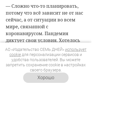
— Сложно что-то планировать,
потому что всё зависит не от нас
сейчас, а от ситуации во всем
мире, связанной с
коронавирусом. Пандемия
диктует свои условия. Хотелось
бы, конечно, поехать за рубеж, но
АО «Издательство СЕМЬ ДНЕЙ»
использует
в этом году я точно не стану так
cookie
для персонализации сервисов и
удобства пользователей. Вы можете
рисковать. Возможно,
запретить сохранение cookie в настройках
отправимся на один из
своего браузера.
российских курортов. Случится
Хорошо
это не раньше августа. В первую
очередь, из-за работы.
* Организация, деятельность
которой в Российской Федерации
запрещена