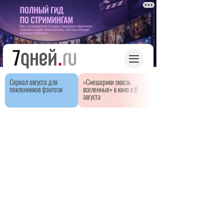
Сериал августа для
«Смешарики сквозь
поклонников фэнтези
вселенные» в кино с 6
августа