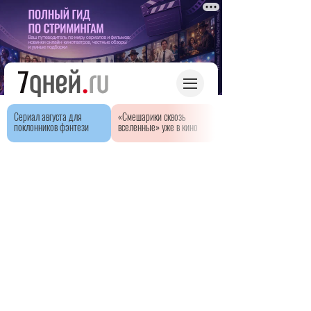
Сериал августа для
«Смешарики сквозь
поклонников фэнтези
вселенные» уже в кино