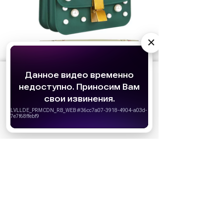
×
АО «Издательство СЕМЬ ДНЕЙ»
использует
cookie
для персонализации сервисов и
удобства пользователей. Вы можете
запретить сохранение cookie в настройках
своего браузера.
Хорошо
Верхний ряд: слева - Pinko, справа -
Sabellino; нижний ряд: слева -
Coccinelle, справа - Coach