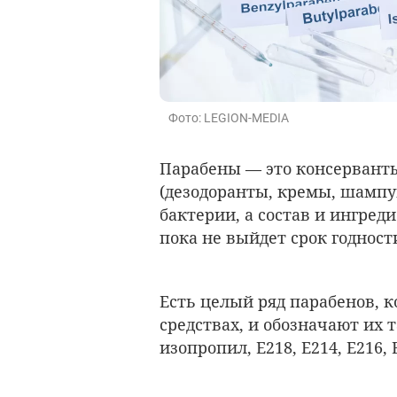
Фото: LEGION-MEDIA
Парабены — это консерванты
(дезодоранты, кремы, шампун
бактерии, а состав и ингред
пока не выйдет срок годност
Есть целый ряд парабенов, 
средствах, и обозначают их т
изопропил, Е218, Е214, Е216, 