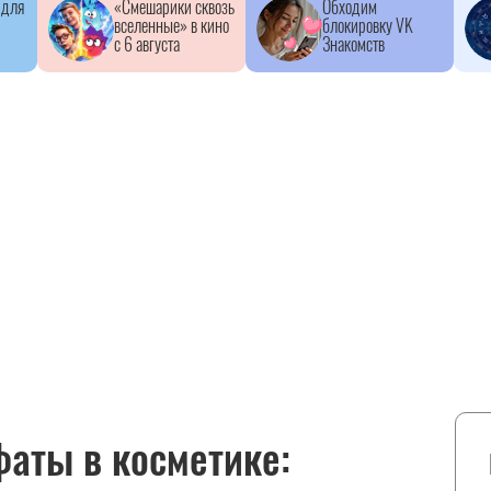
 для
«Смешарики сквозь
Обходим
вселенные» в кино
блокировку VK
с 6 августа
Знакомств
аты в косметике: