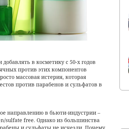
добавлять в косметику с 50-х годов
сячных против этих компонентов
просто массовая истерия, которая
естов против парабенов и сульфатов в
лое направлению в бьюти-индустрии –
n/sulfate free. Однако из большинства
рабены и сульфаты не исчезли. Почему