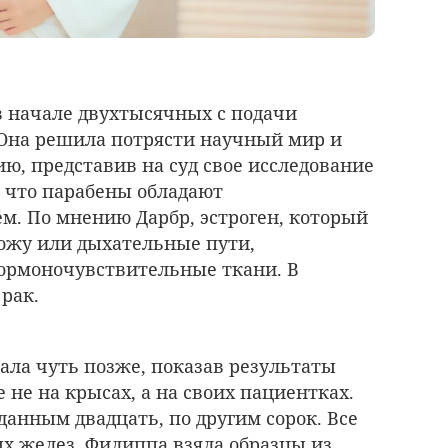
в начале двухтысячных с подачи
Она решила потрясти научный мир и
ю, представив на суд свое исследование
, что парабены обладают
м. По мнению Дарбр, эстроген, который
кожу или дыхательные пути,
гормоночувствительные ткани. В
рак.
ала чуть позже, показав результаты
 не на крысах, а на своих пациентках.
анным двадцать, по другим сорок. Все
х желез. Филиппа взяла образцы из