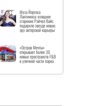
Муза Йоргоса
Лантимоса: изящное
старение Рэйчел Вайс
подарило звезде новую
эру актерской карьеры
«Остров Мечты»
открывает более 30
новых пространств F&B
в уличной части парка