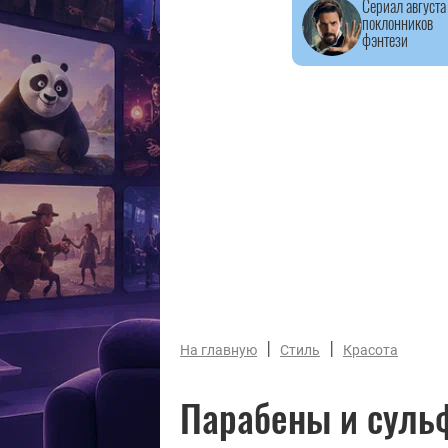
Сериал августа
поклонников
фэнтези
|
|
На главную
Стиль
Красота
Парабены и сульф