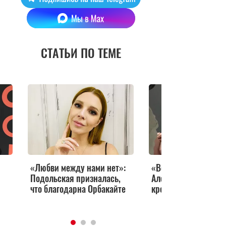
СТАТЬИ ПО ТЕМЕ
«Любви между нами нет»:
«Вот она тут!» Роди
Подольская призналась,
Алекса показала фо
что благодарна Орбакайте
крохотной дочери