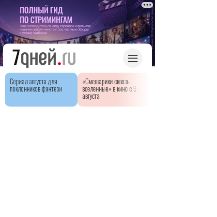
Сериал августа для
«Смешарики сквозь
поклонников фэнтези
вселенные» в кино с 6
августа