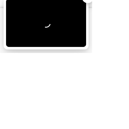
АО «Издательство СЕМЬ ДНЕЙ»
использует
cookie
для персонализации сервисов и
удобства пользователей. Вы можете
запретить сохранение cookie в настройках
своего браузера.
Хорошо
НОВОСТИ ПАРТНЕРОВ