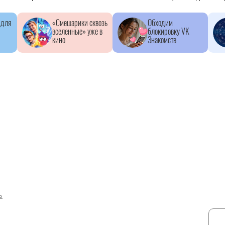
 для
«Смешарики сквозь
Обходим
вселенные» уже в
блокировку VK
кино
Знакомств
ь