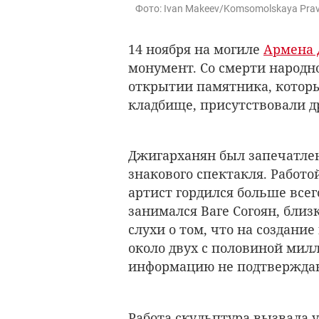
Фото: Ivan Makeev/Komsomolskaya Prav
14 ноября на могиле
Армена 
монумент. Со смерти народно
открытии памятника, которы
кладбище, присутствовали др
Джигарханян был запечатлен
знакового спектакля. Работ
артист гордился больше всег
занимался
Ваге Согоян, близ
слухи о том, что на создани
около двух с половиной мил
информацию не подтвержда
Работа скульптура вызвала 