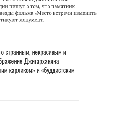
дни пишут о том, что памятник
звезды фильма «Место встречи изменить
ритикуют монумент.
го странным, некрасивым и
бражение Джигарханяна
гим карликом» и «буддистским