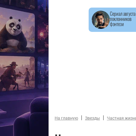
Сериал августа
поклонников
фэнтези
|
|
На главную
Звезды
Частная жизн