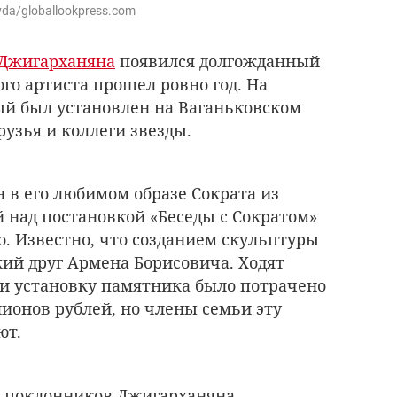
da/globallookpress.com
Джигарханяна
появился долгожданный
го артиста прошел ровно год. На
й был установлен на Ваганьковском
узья и коллеги звезды.
 в его любимом образе Сократа из
ой над постановкой
«Беседы с Сократом»
о. Известно, что созданием скульптуры
кий друг Армена Борисовича. Ходят
е и установку памятника было потрачено
лионов рублей, но члены семьи эту
ют.
у поклонников Джигарханяна