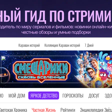
Караван историй
Коллекция Караван историй
7 Дней
НО
МОЙ ДОМ
ЯРКОЕ ДЕТСТВО
ГОРОСКОПЫ
ДОСУГ
ЗДО
Светская Хроника
Частная Жизнь
Рейтинги
Энциклопедия Звёз