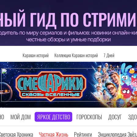
Караван историй
Коллекция Караван историй
7 Дней
НО
МОЙ ДОМ
ЯРКОЕ ДЕТСТВО
ГОРОСКОПЫ
ДОСУГ
ЗДО
Светская Хроника
Частная Жизнь
Рейтинги
Энциклопедия Звёз