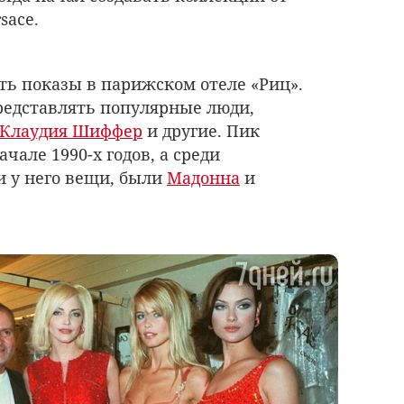
sace.
ать показы в парижском отеле «Риц».
редставлять популярные люди,
Клаудия Шиффер
и другие. Пик
чале 1990-х годов, а среди
и у него вещи, были
Мадонна
и