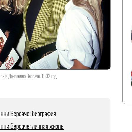
н и Донателла Версаче. 1992 год
нни Версаче: биография
нни Версаче: личная жизнь