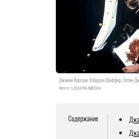
Джанни Версаче, Клаудия Шиффер, Элтон Джо
Фото: LEGION-MEDIA
Содержание
Джа
Джа