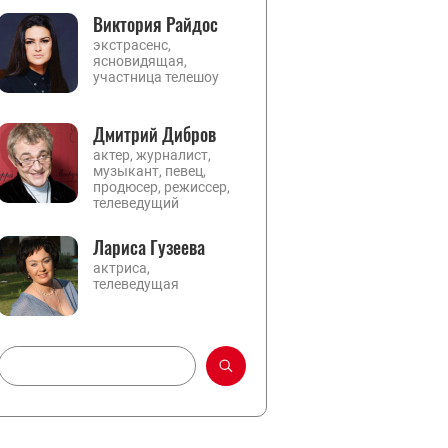
Виктория Райдос
экстрасенс,
ясновидящая,
участница телешоу
Дмитрий Дибров
актер, журналист,
музыкант, певец,
продюсер, режиссер,
телеведущий
Лариса Гузеева
актриса,
телеведущая