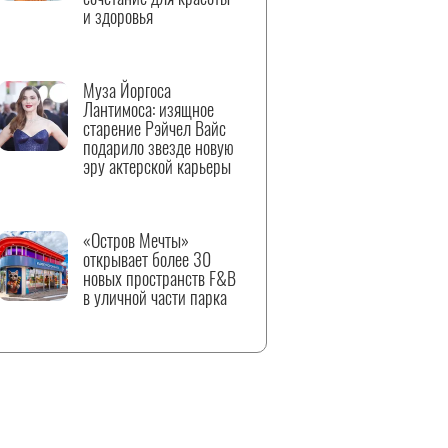
и здоровья
Муза Йоргоса
Лантимоса: изящное
старение Рэйчел Вайс
подарило звезде новую
эру актерской карьеры
«Остров Мечты»
открывает более 30
новых пространств F&B
в уличной части парка