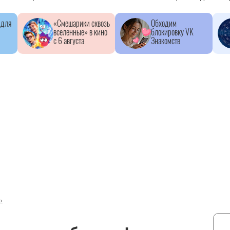
 для
«Смешарики сквозь
Обходим
вселенные» в кино
блокировку VK
с 6 августа
Знакомств
ь