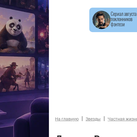
Сериал августа
поклонников
фэнтези
|
|
На главную
Звезды
Частная жизн