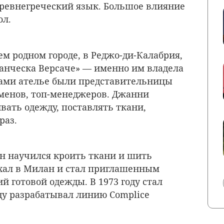
древнегреческий язык. Большое влияние
ол.
ем родном городе, в Реджо-ди-Калабрия,
анческа Версаче» — именно им владела
тами ателье были представительницы
менов, топ-менеджеров. Джанни
вать одежду, поставлять ткани,
раз.
он научился кроить ткани и шить
еехал в Милан и стал приглашенным
 готовой одежды. В 1973 году стал
оду разрабатывал линию Complice