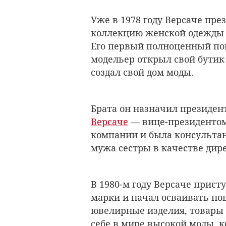
Уже в 1978 году Версаче пр
коллекцию женской одежды 
Его первый полноценный пока
модельер открыл свой бутик
создал свой дом моды.
Брата он назначил президен
Версаче
— вице-президентом.
компании и была консультан
мужа сестры в качестве дир
В 1980-м году Версаче прист
марки и начал осваивать но
ювелирные изделия, товары д
себе в мире высокой моды, к