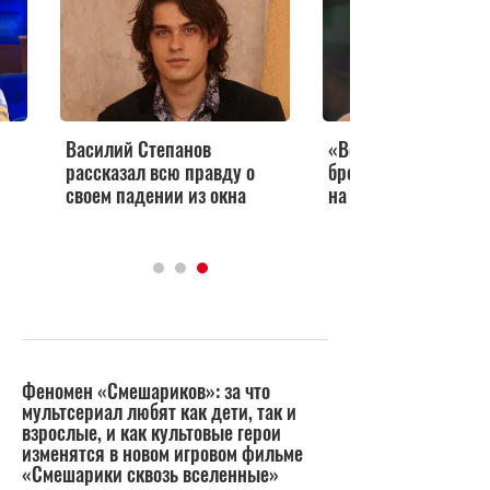
Василий Степанов
«Веры и сил»: Пор
рассказал всю правду о
бросила клич о сбор
своем падении из окна
на лечение Янина