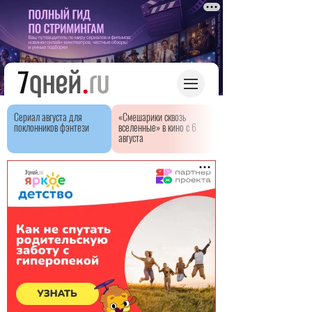
Сериал августа для
«Смешарики сквозь
поклонников фэнтези
вселенные» в кино с 6
августа