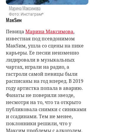
Марина Максимова
Фото: Инстаграм*
МакSим
Певица
Марина Максимова
,
известная под псевдонимом
МакSим, ушла со сцены на пике
карьеры. Ее песни неизменно
лидировали в музыкальных
чартах, играли на радио, а
гастроли самой певицы были
расписаны на год вперед. В 2019
году артистка попала в аварию.
Фанаты не поверили звезде,
несмотря на то, что та открыто
публиковала снимки с синяками
и ссадинами. Тем не менее,
поклонники решили, что у
Максим проблемы с алкоголем.