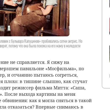
овек с бульвара Капуцинов» пробовались сотни актрис. Но
рят, потому что она была похожа на его маму в молодости
ние не справляется. Я сижу на
омерзшем павильоне «Мосфильма», по
ер, и отчаянно пытаюсь согреться,
ся плохо: в тишине слышно, как стучат
аходит режиссер фильма Митта: «Саша,
». После выхода картины на меня
обвинения: как я могла сняться в такой
огла отказаться? Впервые снимаюсь в