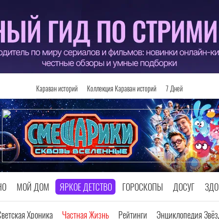
Караван историй
Коллекция Караван историй
7 Дней
НО
МОЙ ДОМ
ЯРКОЕ ДЕТСТВО
ГОРОСКОПЫ
ДОСУГ
ЗДО
Светская Хроника
Частная Жизнь
Рейтинги
Энциклопедия Звёз