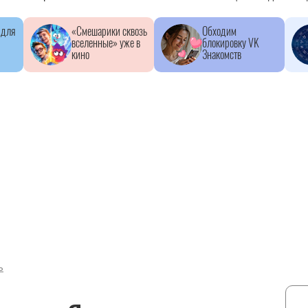
 для
«Смешарики сквозь
Обходим
вселенные» уже в
блокировку VK
кино
Знакомств
ь