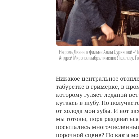
На роль Дианы в фильме Аллы Суриковой «Чел
Андрей Миронов выбрал именно Яковлеву. Гово
Никакое центральное отопле
табуретке в гримерке, в пр
которому гуляет ледяной вет
кутаясь в шубу. Но получает
от холода мои зубы. И вот з
мы готовы, пора раздеваться
посыпались многочисленные 
порочной сцене? Но как я м