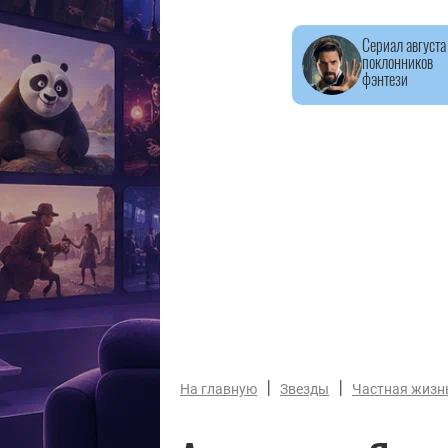
Сериал августа
поклонников
фэнтези
|
|
На главную
Звезды
Частная жизн