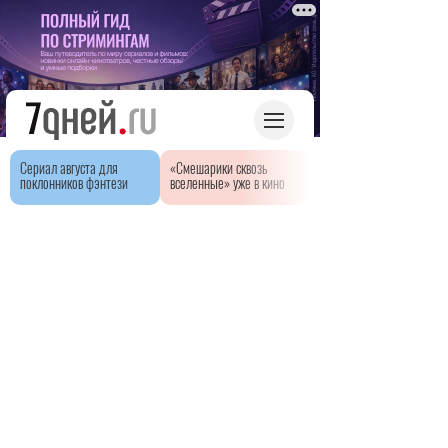
Сериал августа для
«Смешарики сквозь
поклонников фэнтези
вселенные» уже в кино