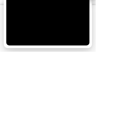
АО «Издательство СЕМЬ ДНЕЙ»
использует
cookie
для персонализации сервисов и
удобства пользователей. Вы можете
запретить сохранение cookie в настройках
своего браузера.
Хорошо
Журнал
22.04.2015
06:00
Коллекция. Караван
историй, апрель
Николай Бурляев: «При встрече со
мной Федор Бондарчук отводит
глаза»
Актер рассказал о своей жизни и дружбе с
Андреем Тарковским, Андреем
Кончаловским и Никитой Михалковым.