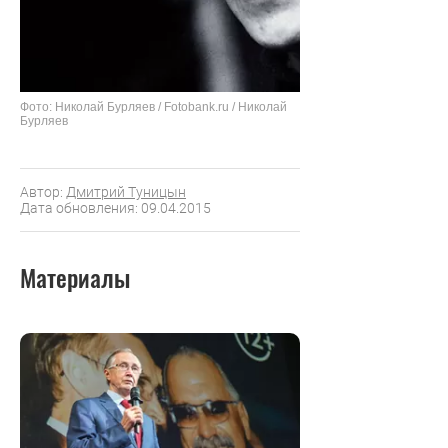
Фото: Николай Бурляев / Fotobank.ru / Николай
Бурляев
Автор:
Дмитрий Туницын
Дата обновления: 09.04.2015
Материалы