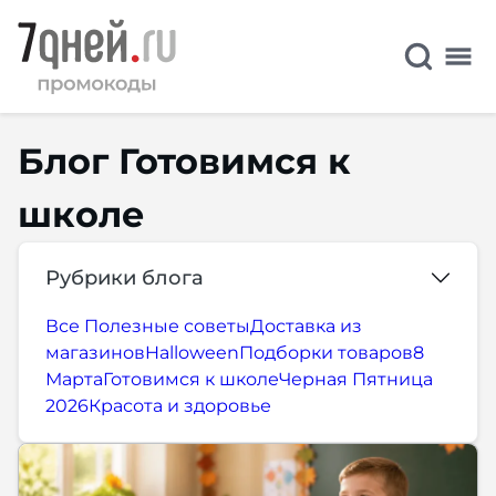
Блог Готовимся к
школе
Рубрики блога
Все
Полезные советы
Доставка из
магазинов
Halloween
Подборки товаров
8
Марта
Готовимся к школе
Черная Пятница
2026
Красота и здоровье