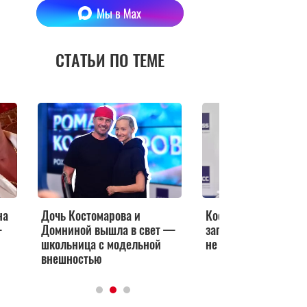
СТАТЬИ ПО ТЕМЕ
на
Дочь Костомарова и
Костомаров открове
—
Домниной вышла в свет —
заговорил о своей 
школьница с модельной
не может смотреть н
внешностью