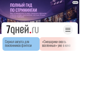
Сериал августа для
«Смешарики сквозь
поклонников фэнтези
вселенные» уже в кино