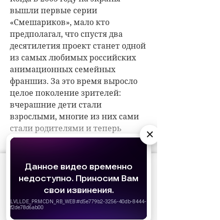
×
АО «Издательство СЕМЬ ДНЕЙ»
использует
cookie
для персонализации сервисов и
удобства пользователей. Вы можете
запретить сохранение cookie в настройках
своего браузера.
Хорошо