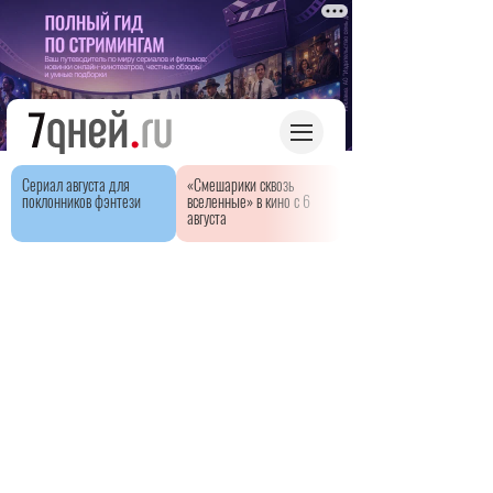
Сериал августа для
«Смешарики сквозь
поклонников фэнтези
вселенные» в кино с 6
августа