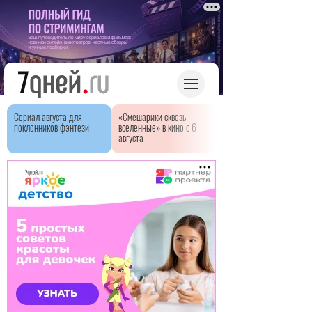
Сериал августа для
«Смешарики сквозь
поклонников фэнтези
вселенные» в кино с 6
августа