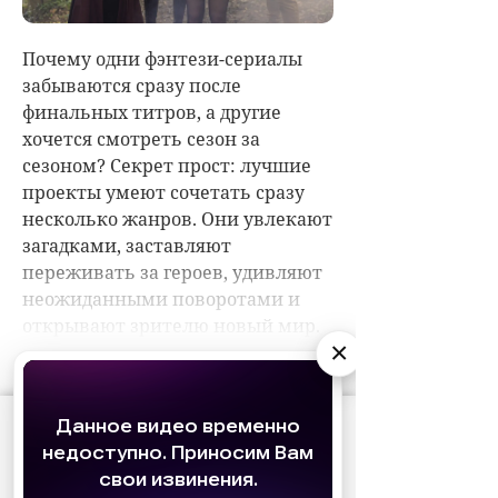
×
АО «Издательство СЕМЬ ДНЕЙ»
использует
cookie
для персонализации сервисов и
удобства пользователей. Вы можете
запретить сохранение cookie в настройках