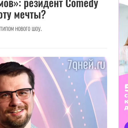
мов»: резидент Comedy
оту мечты?
типом нового шоу.