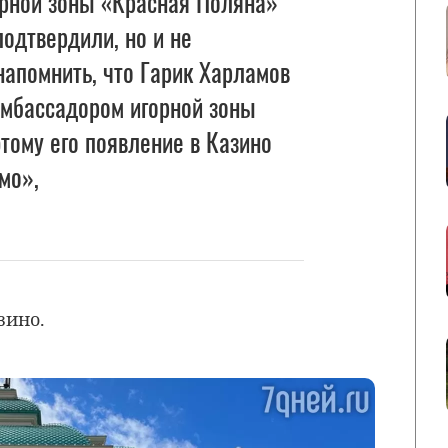
орной зоны «Красная Поляна»
одтвердили, но и не
напомнить, что Гарик Харламов
амбассадором игорной зоны
тому его появление в Казино
мо»,
зино.