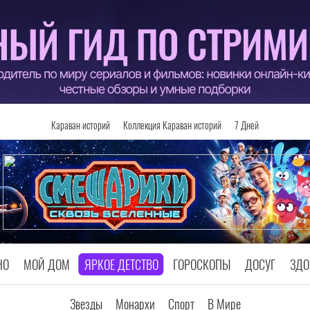
Караван историй
Коллекция Караван историй
7 Дней
НО
МОЙ ДОМ
ЯРКОЕ ДЕТСТВО
ГОРОСКОПЫ
ДОСУГ
ЗДО
Звезды
Монархи
Спорт
В Мире