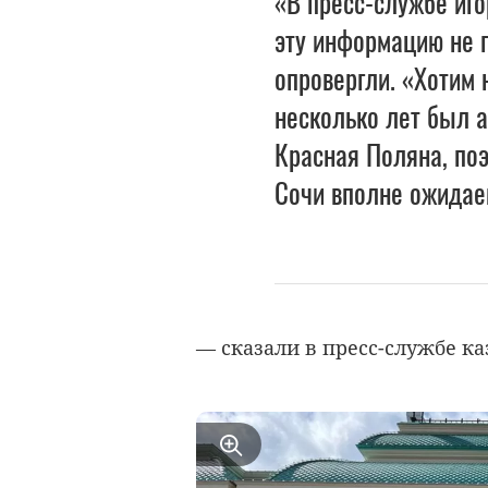
«В пресс-службе иг
эту информацию не п
опровергли. «Хотим 
несколько лет был 
Красная Поляна, поэ
Сочи вполне ожидае
— сказали в пресс-службе ка