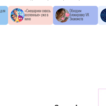
 для
«Смешарики сквозь
Обходим
вселенные» уже в
блокировку VK
кино
Знакомств