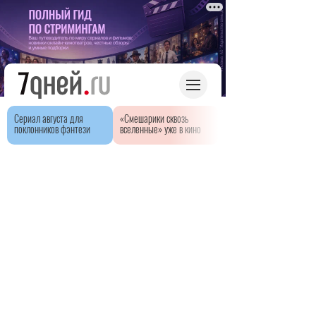
Сериал августа для
«Смешарики сквозь
поклонников фэнтези
вселенные» уже в кино