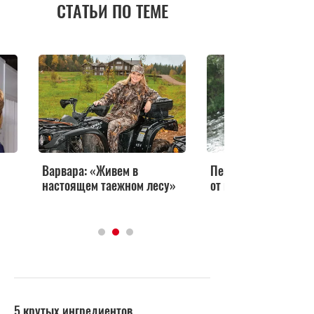
СТАТЬИ ПО ТЕМЕ
Певица Варвара пострадала
 лесу»
от падения квадрокоптера