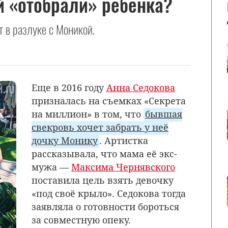
й «отобрали» ребенка?
т в разлуке с Моникой.
Еще в 2016 году
Анна Седокова
призналась на съемках «Секрета
на миллион» в том, что
бывшая
свекровь хочет забрать у неё
дочку Монику
. Артистка
рассказывала, что мама её экс-
мужа —
Максима Чернявского
поставила цель взять девочку
«под своё крыло». Седокова тогда
заявляла о готовности бороться
за совместную опеку.