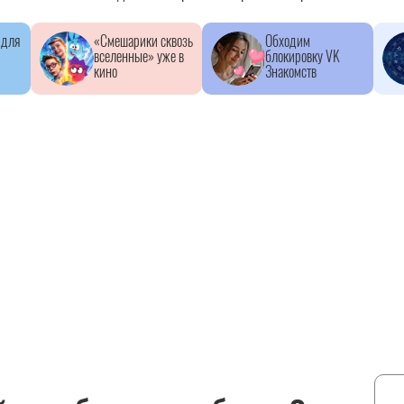
 для
«Смешарики сквозь
Обходим
вселенные» уже в
блокировку VK
кино
Знакомств