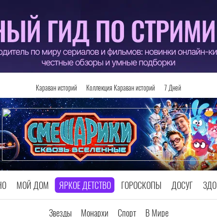
Караван историй
Коллекция Караван историй
7 Дней
НО
МОЙ ДОМ
ЯРКОЕ ДЕТСТВО
ГОРОСКОПЫ
ДОСУГ
ЗДО
Звезды
Монархи
Спорт
В Мире