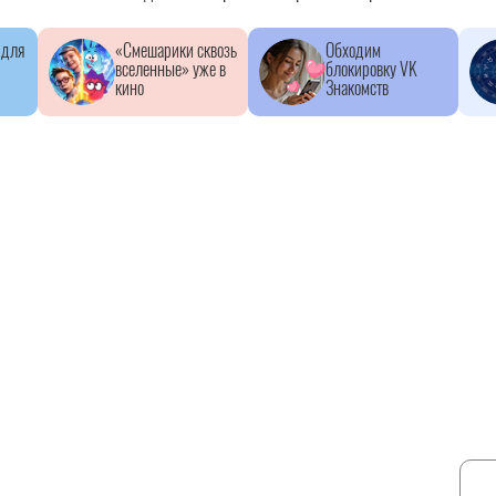
 для
«Смешарики сквозь
Обходим
вселенные» уже в
блокировку VK
кино
Знакомств