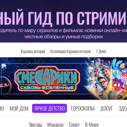
Караван историй
Коллекция Караван историй
7 Дней
НО
МОЙ ДОМ
ЯРКОЕ ДЕТСТВО
ГОРОСКОПЫ
ДОСУГ
ЗДО
Звезды
Монархи
Спорт
В Мире