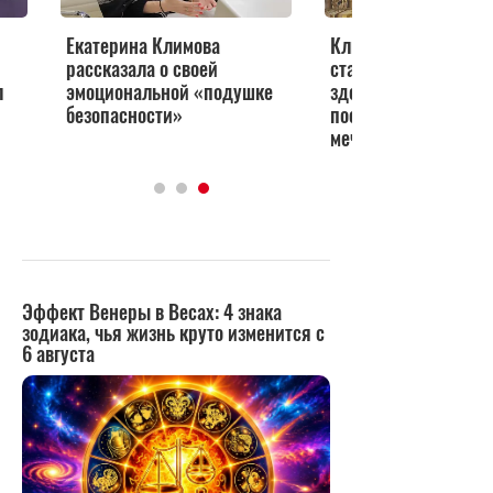
Екатерина Климова
Климова о проблема
рассказала о своей
старшего сына со
л
эмоциональной «подушке
здоровьем — врачи
безопасности»
поставили крест на 
мечтах