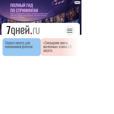
Сериал августа для
«Смешарики сквозь
поклонников фэнтези
вселенные» в кино с 6
августа