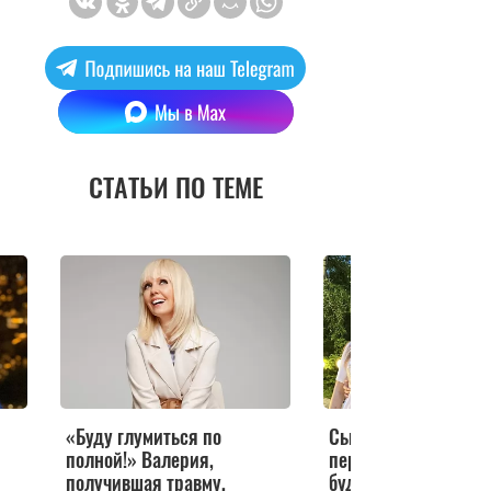
СТАТЬИ ПО ТЕМЕ
«Буду глумиться по
Сын Валерии показал
полной!» Валерия,
первое фото своего
получившая травму,
будущего ребенка