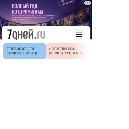
Сериал августа для
«Смешарики сквозь
поклонников фэнтези
вселенные» уже в кино