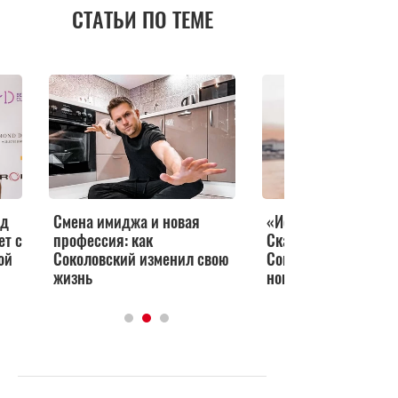
СТАТЬИ ПО ТЕМЕ
ад
Смена имиджа и новая
«Испанский стыд!»
ет с
профессия: как
Скандал Дакоты с
ой
Соколовский изменил свою
Соколовским разгор
жизнь
новой силой