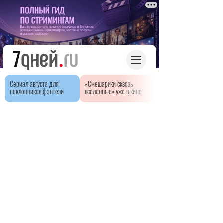
Сериал августа для
«Смешарики сквозь
поклонников фэнтези
вселенные» уже в кино