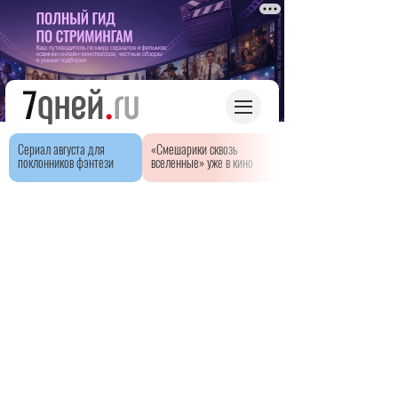
Сериал августа для
«Смешарики сквозь
поклонников фэнтези
вселенные» уже в кино