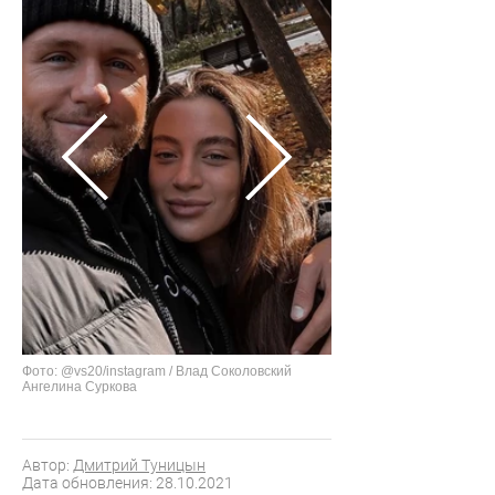
Фото: @vs20/instagram / Влад Соколовский
Ангелина Суркова
Автор:
Дмитрий Туницын
Дата обновления: 28.10.2021