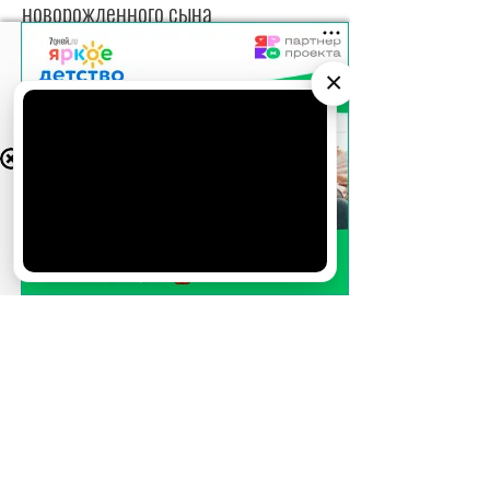
новорожденного сына
Певец и Ангелина Суркова стали
родителями.
×
АО «Издательство СЕМЬ ДНЕЙ»
использует
cookie
для персонализации сервисов и
удобства пользователей. Вы можете
запретить сохранение cookie в настройках
своего браузера.
Хорошо
25.10.2021
16:30
Новости
«Мы ждем малыша»: уличенный в
изменах Соколовский ошарашил
признанием
Певец готовится второй раз стать отцом.