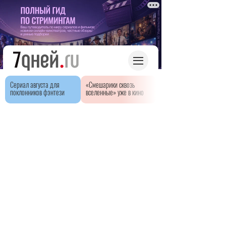
Сериал августа для
«Смешарики сквозь
поклонников фэнтези
вселенные» уже в кино