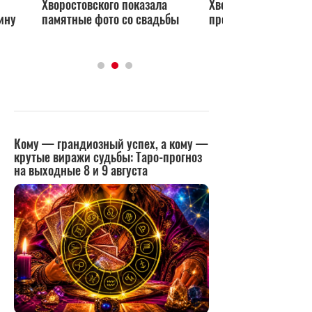
Хворостовского показала
Хворостовского офи
ину
памятные фото со свадьбы
представил возлюб