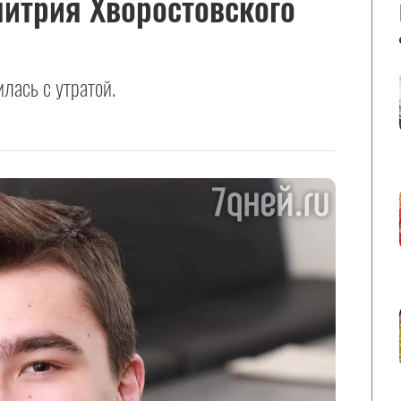
итрия Хворостовского
лась с утратой.