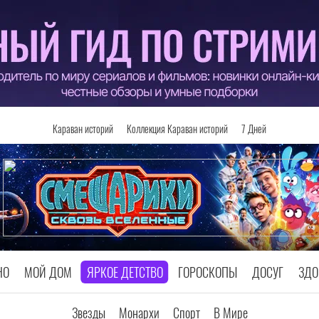
Караван историй
Коллекция Караван историй
7 Дней
НО
МОЙ ДОМ
ЯРКОЕ ДЕТСТВО
ГОРОСКОПЫ
ДОСУГ
ЗДО
Звезды
Монархи
Спорт
В Мире