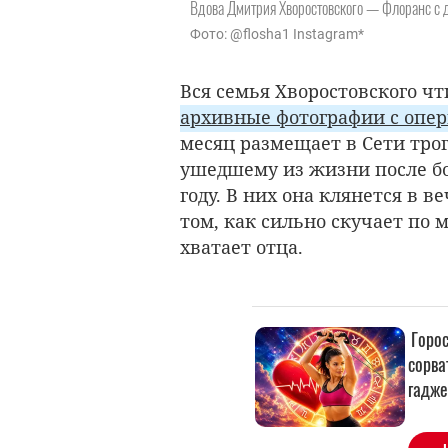
Вдова Дмитрия Хворостовского — Флоранс с 
Фото: @flosha1 Instagram*
Вся семья Хворостовского чт
архивные фотографии с опе
месяц размещает в Сети тро
ушедшему из жизни после б
году. В них она клянется в 
том, как сильно скучает по 
хватает отца.