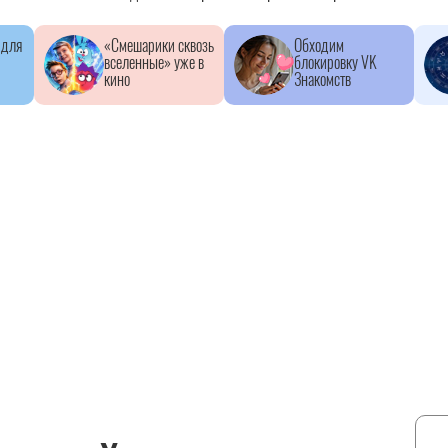
 для
«Смешарики сквозь
Обходим
вселенные» уже в
блокировку VK
кино
Знакомств