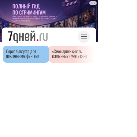
Сериал августа для
«Смешарики сквозь
поклонников фэнтези
вселенные» уже в кино