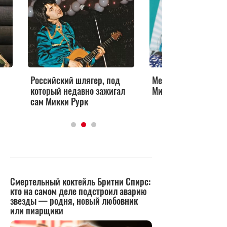
Российский шлягер, под
Меган Фокс с горя п
который недавно зажигал
Микки Рурком
сам Микки Рурк