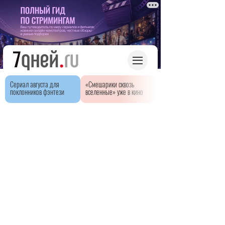
Сериал августа для
«Смешарики сквозь
поклонников фэнтези
вселенные» уже в кино