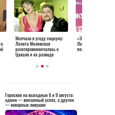
Молчала в угоду социуму:
«Это было отвратит
та
Лолита Милявская
Лолита призналась 
ой
разоткровенничалась о
позоре на сцене
Цекало и их разводе