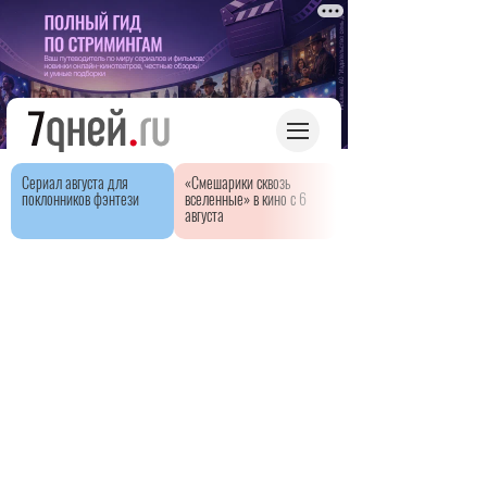
Сериал августа для
«Смешарики сквозь
поклонников фэнтези
вселенные» в кино с 6
августа