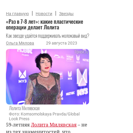
|
|
На главную
Новости
Звезды
«Раз в 7-8 лет»: какие пластические
операции делает Лолита
Как звезде удаётся поддерживать моложавый вид?
Ольга Мялова
29 августа 2023
Лолита Милявская
Фото: Komsomolskaya Pravda/Global
Look Press
59-летняя
Лолита Милявская
– не
из тех знаменитостей, что