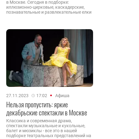
в Москве. Сегодня в подборке:
иллюзионно-цирковые, каскадерские,
познавательные и развлекательные елки
27.11.2023
17:02
Афиша
Нельзя пропустить: яркие
декабрьские спектакли в Москве
Классика и современная драма,
спектакли музыкальные и кукольные,
балет и мюзиклы - все это в нашей
подборке театральных представлений на