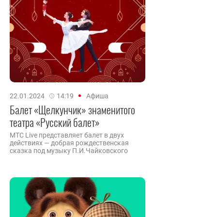
22.01.2024
14:19
Афиша
Балет «Щелкунчик» знаменитого
театра «Русский балет»
MTC Live представляет балет в двух
действиях — добрая рождественская
сказка под музыку П.И.Чайковского