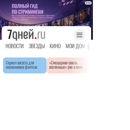
НОВОСТИ
ЗВЕЗДЫ
КИНО
МОЙ ДОМ
ЯРКОЕ ДЕТСТВО
Сериал августа для
«Смешарики сквозь
поклонников фэнтези
вселенные» уже в кино